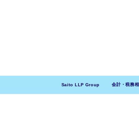
会計・税務
Saito LLP Group