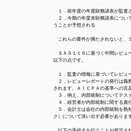
　１．前年度の年度財務諸表が監査
　２．今期の年度末財務諸表につい
うことが予想される
　これらの要件が満たされないと、
　ＳＡＳ１１６に基づく中間レビュ
以下の点です。
　１．監査の情報に基づいてレビュ
　２．レビューレポートの発行は義
されます。ＡＩＣＰＡの基準への言
　３．例え、内部統制についてテス
　４．経営者が内部統制に関する責
　５．会計士は会社の内部統制を熟
ク）について洗い出す必要がありま
　以下の手続きを行うことが規定さ