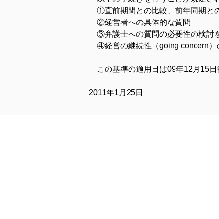
　①直前期間との比較、前年同期と
　②経営者への具体的な質問
　③弁護士への質問の必要性の検討
　④経営の継続性（going concern
　この基準の適用日は09年12月1
2011年1月25日