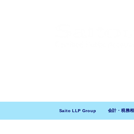
​日米会計税務アドバイザリー
ニューヨーク本社：150 W 51st Stree
東京支店：〒150-0043 東京都
会計・税務
Saito LLP Group