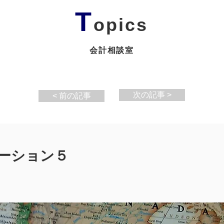
T
opics
会計相談室
次の記事 >
< 前の記事
ーション５