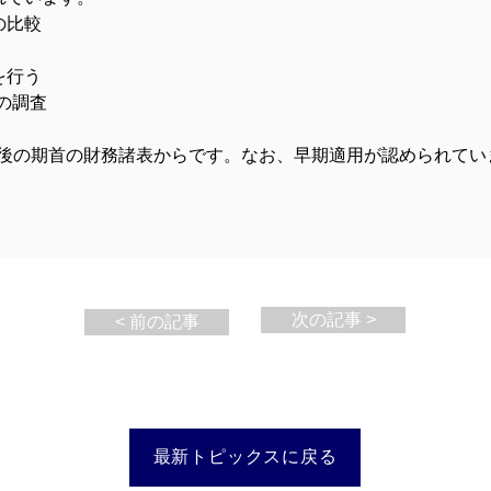
の比較
を行う
）の調査
5日後の期首の財務諸表からです。なお、早期適用が認められてい
次の記事 >
< 前の記事
最新トピックスに戻る