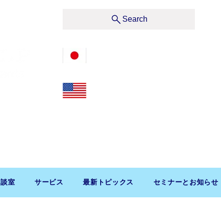
サービス
Search
03-3476-2405
212-599-4600
t, Suite 1510 New York, NY 10019, U.S.A.
渋谷区道玄坂1-10-5 渋谷プレイス9F コンパッソ税理士
相談室
サービス
最新トピックス
セミナーとお知らせ