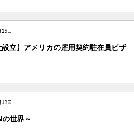
月15日
社設立】アメリカの雇用契約駐在員ビザ
月12日
Nの世界～