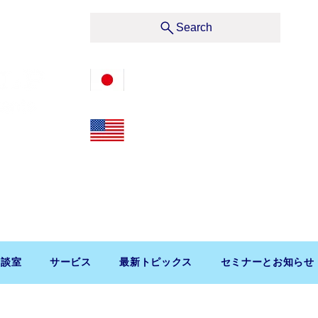
サービス
Search
03-3476-2405
212-599-4600
t, Suite 1510 New York, NY 10019, U.S.A.
渋谷区道玄坂1-10-5 渋谷プレイス9F コンパッソ税理士
相談室
サービス
最新トピックス
セミナーとお知らせ