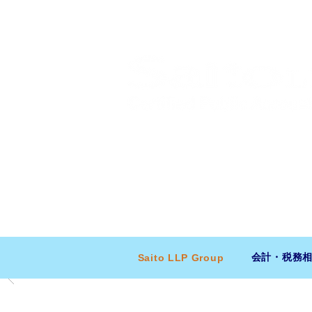
​日米会計税務アドバイザリー
ニューヨーク本社：150 W 51st Stree
東京支店：〒150-0043 東京都
会計・税務
Saito LLP Group