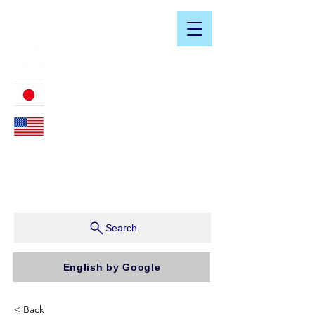
​日米会計税務アドバイザリーサービス
03-3476-2405
212-599-4600
ニューヨーク本社：150 W 51st Street, Suite 1510
New York, NY 10019, U.S.A.
東京支店：〒150-0043 東京都渋谷区道玄坂1-10-5 渋
谷プレイス9F コンパッソ税理士法人（気付）
Search
English by Google
< Back