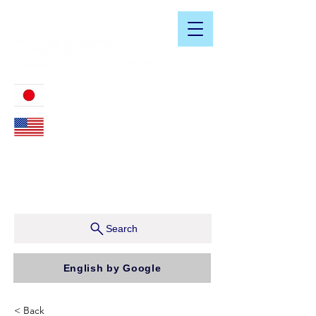
​日米会計税務アドバイザリーサービス
03-3476-2405
212-599-4600
ニューヨーク本社：150 W 51st Street, Suite 1510
New York, NY 10019, U.S.A.
東京支店：〒150-0043 東京都渋谷区道玄坂1-10-5 渋
谷プレイス9F コンパッソ税理士法人（気付）
Search
English by Google
< Back