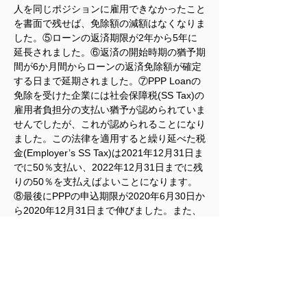
人を同じポジションに雇用できなかったこと
を書面で残せば、免除額の減額はなくなりま
した。⑤ローンの返済期限が2年から5年に
延長されました。⑥返済の開始時期の猶予期
間が6か月間からローンの返済免除額が確定
する日まで延期されました。⑦PPP Loanの
免除を受けた企業には社会保障税(SS Tax)の
雇用者負担分の支払い猶予が認められていま
せんでしたが、これが認められることになり
ました。この法律を適用すると繰り延べた税
金(Employer’s SS Tax)は2021年12月31日ま
でに50％支払い、2022年12月31日までに残
りの50％を支払えばよいことになります。
⑧最後にPPPの申込期限が2020年6月30日か
ら2020年12月31日まで伸びました。また、
PPP Loanをすでに使い果たした中小企業の
ために新しく2回目のPPP Loanも申し込め
るようにする法案が出されているようです。
100名未満の企業で50％以上の売上が下がっ
ている中小企業で給与支払いとその他の経費
に資金が必要な企業への支援のためだそうで