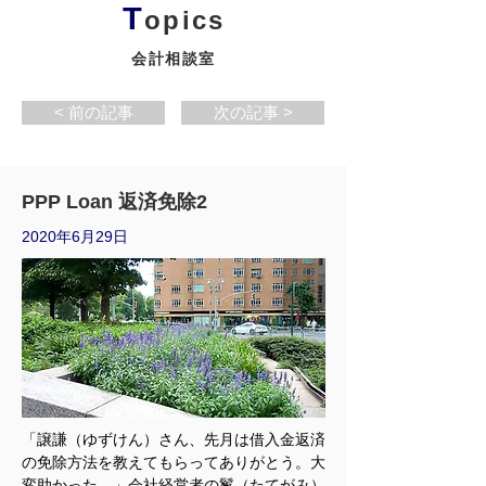
T
opics
会計相談室
< 前の記事
次の記事 >
PPP Loan 返済免除2
2020年6月29日
「譲謙（ゆずけん）さん、先月は借入金返済
の免除方法を教えてもらってありがとう。大
変助かった。」会社経営者の鬣（たてがみ）