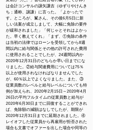
は会計コンサルの譲矢謙吉（ゆずりやけんき
ち；通称、譲謙）に言った。「よかったで
す。ところが、鬣さん、その後6月5日に新
しい法案が成立しまして、大幅に免除の要件
が緩和されました」「何じゃとそれはよかっ
た。早く教えてくれ」「まず、①免除の条件
は当初の法律ではローンを受領してから8週
間以内に給与関係とその他の許可された費用
に使用されることでしたが、24週間以内か
2020年12月31日のどちらか早い日までにな
りました。②給与関連費用については75％
以上が使用されなければなりませんでした
が、60％以上でよくなりました。また、③
従業員数のレベルと給与レベルについても特
例が加えられ、2020年2月15日～2020年4月
26日の平均フルタイムの従業員数と給与が
2020年6月30日までに回復することができれ
ば、免除額の減額はなしでしたが、期限が
2020年12月31日までに延期されました。④
レイオフした従業員から再雇用が拒否された
場合も文書でオファーを出した場合や同等の