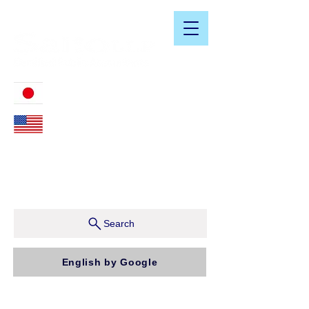
​日米会計税務アドバイザリーサービス
03-3476-2405
212-599-4600
ニューヨーク本社：150 W 51st Street, Suite 1510
New York, NY 10019, U.S.A.
東京支店：〒150-0043 東京都渋谷区道玄坂1-10-5 渋
谷プレイス9F コンパッソ税理士法人（気付）
Search
English by Google