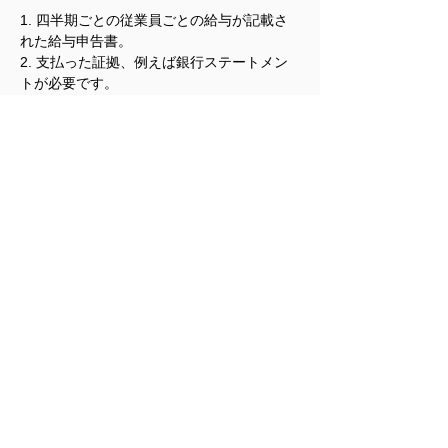
1. 四半期ごとの従業員ごとの給与が記載さ
れた給与申告書。
2. 支払った証拠、例えば銀行ステートメン
トが必要です。
　FTE関係の書類ですが、Form 3508 EZを
選択した場合には、個人商店で従業員がいな
い場合や2020年2月15日前と同じ営業が政府
の規制等でできなかった場合は提出の必要が
ありません。
　それ以外は、以下の２つの数値を提出する
ことが必要です。
1. FTEの平均人数の証拠 。
2. 2020年1月1日のFTEの数の証拠です。
　その他の費用であるビジネス抵当借入金利
息、リース＆レント、光熱費ではそれぞれ3
つの書類が必要です。
1. 2020年2月15日前に存在していたことを