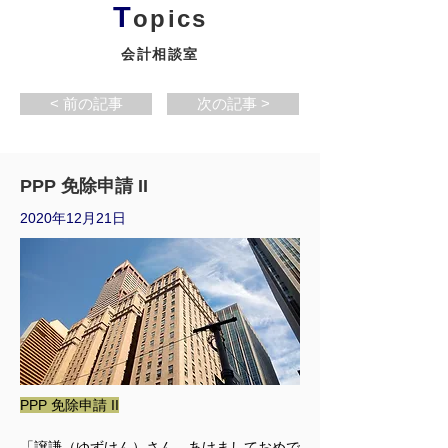
T
opics
会計相談室
< 前の記事
次の記事 >
PPP 免除申請 II
2020年12月21日
PPP 免除申請 II
「譲謙（ゆずけん）さん、あけましておめで