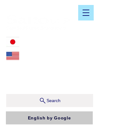
​日米会計税務アドバイザリーサービス
03-3476-2405
212-599-4600
ニューヨーク本社：150 W 51st Street, Suite 1510
New York, NY 10019, U.S.A.
東京支店：〒150-0043 東京都渋谷区道玄坂1-10-5 渋
谷プレイス9F コンパッソ税理士法人（気付）
Search
English by Google