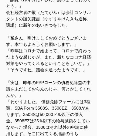
とう。」
会社経営者の鬣（たてがみ）は会計コンサル
タントの譲矢謙吉（ゆずりやけんきち通称、
譲謙）に新年のあいさつをした。
「鬣さん、明けましておめでとうございま
す。本年もよろしくお願いします。」
「昨年はコロナで始まって、コロナで終わっ
たような感じゃが、また、新たなコロナ経済
対策をやってくれるということらしいな。」
「そうですね。議会を通ったようです。」
「実は、昨年のPPPローンの債務免除益の申
請を未だしておらんのじゃ、何とかしてくれ
んか。」
「わかりました。 債務免除フォームには3種
類、SBA Form 3508S、3508EZ、3508があ
ります。3508Sは50,000ドル以下の借入
金、3508EZは25％以下の給与減額をしてい
なかった場合、3508はそれ以外の申請に使
用します。そこに出てくる用語のうち