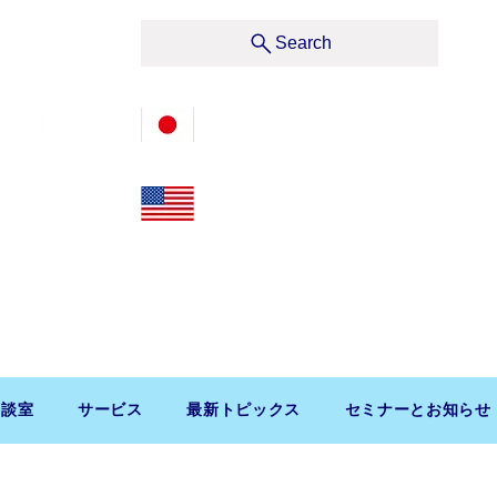
サービス
Search
03-3476-2405
212-599-4600
t, Suite 1510 New York, NY 10019, U.S.A.
渋谷区道玄坂1-10-5 渋谷プレイス9F コンパッソ税理士
相談室
サービス
最新トピックス
セミナーとお知らせ