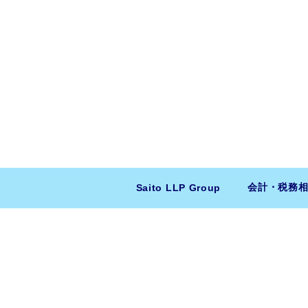
会計・税務
Saito LLP Group