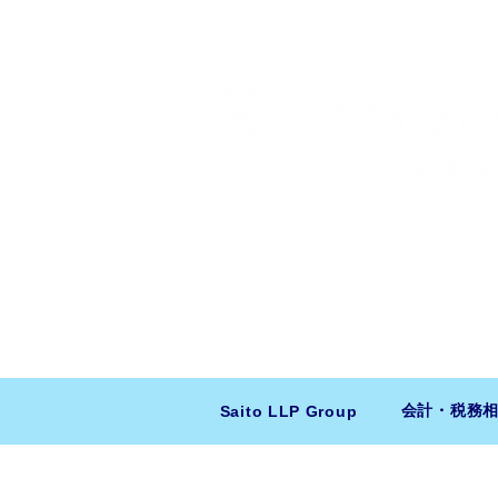
​日米会計税務アドバイザリー
ニューヨーク本社：150 W 51st Stree
東京支店：〒150-0043 東京都
会計・税務
Saito LLP Group