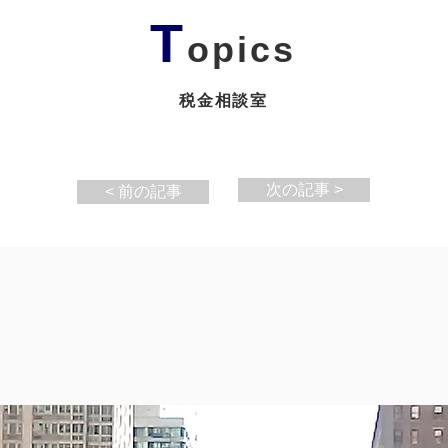
T
opics
税金相談室
次の記事 >
< 前の記事