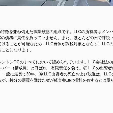
の特徴を兼ね備えた事業形態の組織です。LLCの所有者はメン
LCの債務に責任を負っていません。また、ほとんどの州で課税
けることが可能なため、LLC自体が課税対象とならず、LLC
ることになります。
ワシントンDCのすべてにおいて認められています。LLC会社法
ンバー（構成員）と呼ばれ、有限責任を負う。② LLCの出資
。一般に最長で30年。④ LLC出資者の死亡および脱退は、LLC
るが、持分の譲渡を受けた者が経営参加の権利を有するとは限