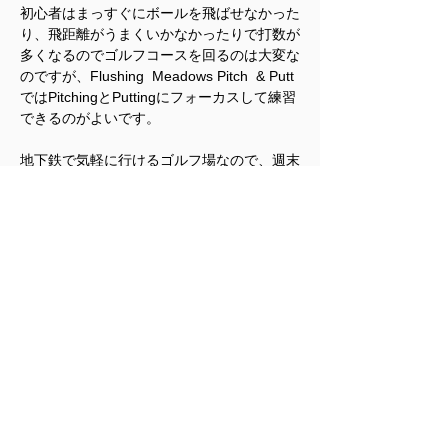
初心者はまっすぐにボールを飛ばせなかった
り、飛距離がうまくいかなかったりで打数が
多くなるのでゴルフコースを回るのは大変な
のですが、Flushing  Meadows Pitch  & Putt
ではPitchingとPuttingにフォーカスして練習
できるのがよいです。
地下鉄で気軽に行けるゴルフ場なので、週末
をお友達やお子様と楽しむ場所として訪れる
のにもよいところです。
最寄り駅は地下鉄⑦LineのMets-Willets Point
駅です。駅からは徒歩10分ほどで着きま
す。Long Island Rail RoadのMets-Willets 
Point駅からですと徒歩５分ほどです。
Flushing Meadows Pitch & Putt
100 Flushing meadows Pedestrian Bridge
Flushing, NY 11368
(718) 271-8182