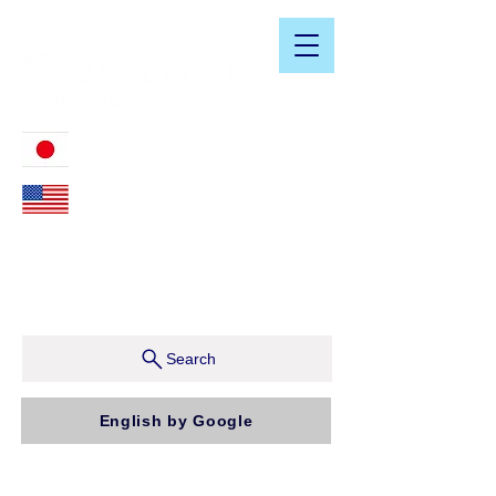
​日米会計税務アドバイザリーサービス
03-3476-2405
212-599-4600
ニューヨーク本社：150 W 51st Street, Suite 1510
New York, NY 10019, U.S.A.
東京支店：〒150-0043 東京都渋谷区道玄坂1-10-5 渋
谷プレイス9F コンパッソ税理士法人（気付）
Search
English by Google