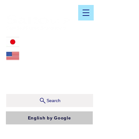
​日米会計税務アドバイザリーサービス
03-3476-2405
212-599-4600
ニューヨーク本社：150 W 51st Street, Suite 1510
New York, NY 10019, U.S.A.
東京支店：〒150-0043 東京都渋谷区道玄坂1-10-5 渋
谷プレイス9F コンパッソ税理士法人（気付）
Search
English by Google