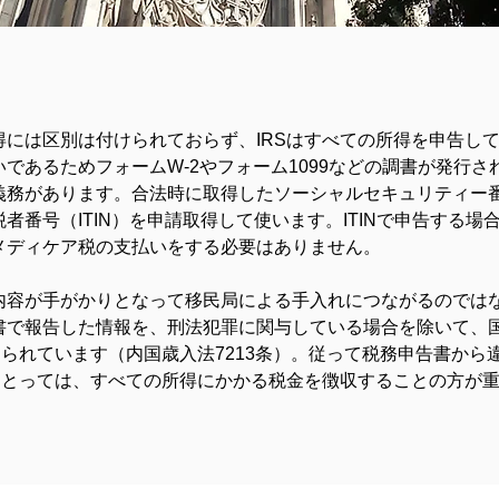
得には区別は付けられておらず、IRSはすべての所得を申告し
であるためフォームW-2やフォーム1099などの調書が発行
義務があります。合法時に取得したソーシャルセキュリティー
者番号（ITIN）を申請取得して使います。ITINで申告する
メディケア税の支払いをする必要はありません。
内容が手がかりとなって移民局による手入れにつながるのでは
書で報告した情報を、刑法犯罪に関与している場合を除いて、
じられています（内国歳入法7213条）。従って税務申告書か
にとっては、すべての所得にかかる税金を徴収することの方が