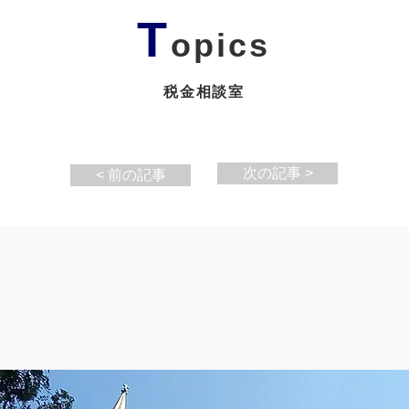
T
opics
税金相談室
次の記事 >
< 前の記事