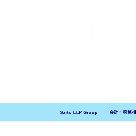
​日米会計税務アドバイザリー
ニューヨーク本社：150 W 51st Stree
東京支店：〒150-0043 東京都
会計・税務
Saito LLP Group