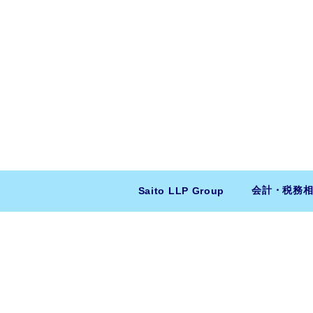
会計・税務
Saito LLP Group