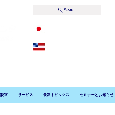
サービス
Search
03-3476-2405
212-599-4600
t, Suite 1510 New York, NY 10019, U.S.A.
渋谷区道玄坂1-10-5 渋谷プレイス9F コンパッソ税理士
相談室
サービス
最新トピックス
セミナーとお知らせ