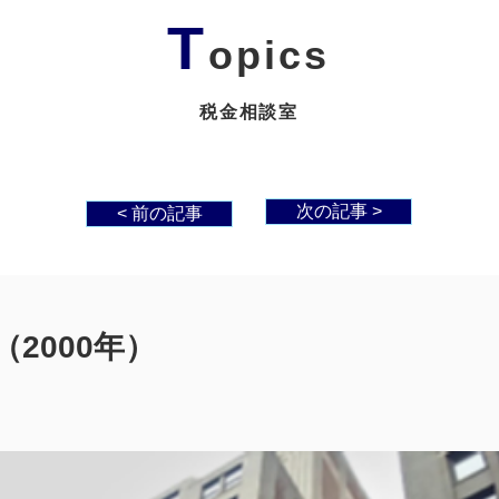
T
opics
税金相談室
次の記事 >
< 前の記事
2000年）