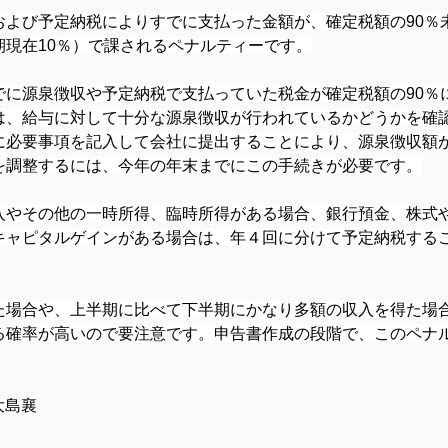
および予定納税によりすでに支払った金額が、確定税額の90％
現在10％）で課されるペナルティーです。
でに源泉徴収や予定納税で支払っていた税金が確定税額の90％
は、給与に対して十分な源泉徴収が行われているかどうかを確
に必要事項を記入して会社に提出することにより、源泉徴収額
を調整するには、今年の年末までにこの手続きが必要です。
入やその他の一時所得、臨時所得がある場合、銀行預金、株式
キャピタルゲインがある場合は、年４回に分けて予定納税する
た場合や、上半期に比べて下半期にかなり多額の収入を得た場
る確率が高いので要注意です。申告書作成の段階で、このペナ
大島襄