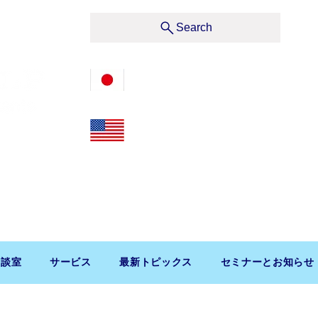
サービス
Search
03-3476-2405
212-599-4600
t, Suite 1510 New York, NY 10019, U.S.A.
渋谷区道玄坂1-10-5 渋谷プレイス9F コンパッソ税理士
相談室
サービス
最新トピックス
セミナーとお知らせ