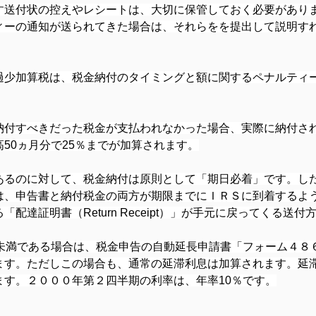
す送付状の控えやレシートは、大切に保管しておく必要があり
ィーの通知が送られてきた場合は、それらをを提出して説明す
過少加算税は、税金納付のタイミングと額に関するペナルティ
納付すべきだった税金が支払われなかった場合、実際に納付さ
50ヵ月分で25％までが加算されます。
あるのに対して、税金納付は原則として「期日必着」です。し
は、申告書と納付税金の両方が期限までにＩＲＳに到着するよ
配達証明書（Return Receipt）」が手元に戻ってくる送
％未満である場合は、税金申告の自動延長申請書「フォーム４８
ます。ただしこの場合も、通常の延滞利息は加算されます。延
ます。２０００年第２四半期の利率は、年率10％です。