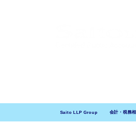
​日米会計税務アドバイザリー
ニューヨーク本社：150 W 51st Stree
東京支店：〒150-0043 東京都
会計・税務
Saito LLP Group