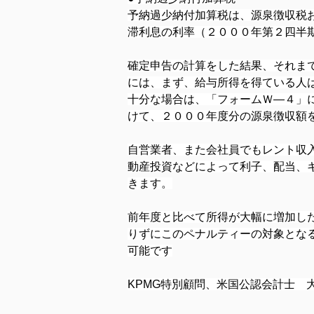
予納過少納付加算税は、源泉徴収税
滞利息の利率（２０００年第２四半期
確定申告の計算をした結果、それま
には、まず、給与所得を得ている人
十分な場合は、「フォームＷ―４」
けて、２０００年度分の源泉徴収額
自営業者、また会社員でもレント収
動産投資などによって利子、配当、
きます。
前年度と比べて所得が大幅に増加し
りずにこのペナルティーの対象とな
可能です
KPMG特別顧問、米国公認会計士　