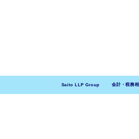
会計・税務
Saito LLP Group