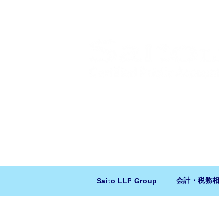
​日米会計税務アドバイザリー
ニューヨーク本社：150 W 51st Stree
東京支店：〒150-0043 東京都
会計・税務
Saito LLP Group