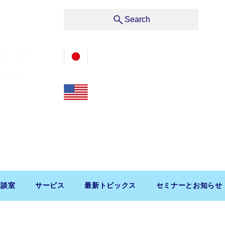
サービス
Search
03-3476-2405
212-599-4600
t, Suite 1510 New York, NY 10019, U.S.A.
渋谷区道玄坂1-10-5 渋谷プレイス9F コンパッソ税理士
相談室
サービス
最新トピックス
セミナーとお知らせ