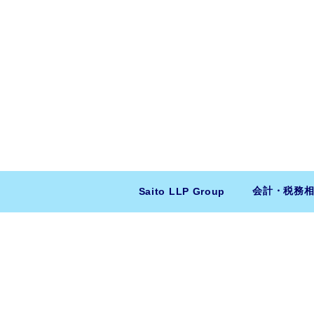
会計・税務
Saito LLP Group