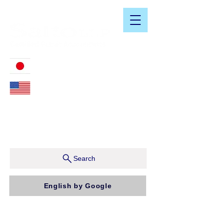
​日米会計税務アドバイザリーサービス
03-3476-2405
212-599-4600
ニューヨーク本社：150 W 51st Street, Suite 1510
New York, NY 10019, U.S.A.
東京支店：〒150-0043 東京都渋谷区道玄坂1-10-5 渋
谷プレイス9F コンパッソ税理士法人（気付）
Search
English by Google