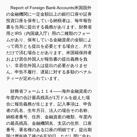
　Report of Foreign Bank Accounts米国国外
の金融機関に一定金額以上の銀行口座や証券
投資口座を保有している納税者は、毎年報告
書を当局に提出する義務があります。財務省
用とIRS（内国歳入庁）用の二種類のフォー
ムがあり、保有している金融資産の金額によ
って両方とも提出を必要とする場合と、片方
だけで済む場合とがあります。米国籍保持者
および居住外国人が報告書の提出義務を負
い、非居住外国人は提出の必要がありませ
ん。申告不履行、遅延に対する多額のペナル
ティーが定められています。
　財務省フォーム１１４――海外金融資産の
年度内の合計最高残高が1万ドルを超えた場
合に報告義務が生じます。記入事項は、申告
者の氏名、生年月日、法人の場合その名称、
納税者番号、住所、金融資産の種類、年度内
の最高残高、金融機関名、支店の住所、口座
番号、署名権のある口座の明細です。提出期
限は暦年終了後の6月30日、ただし間に合わ