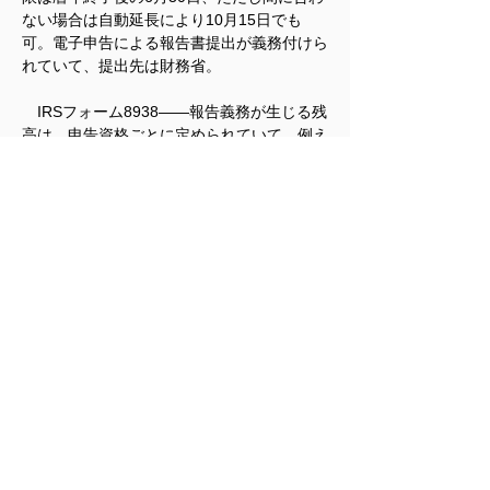
ない場合は自動延長により10月15日でも
可。電子申告による報告書提出が義務付けら
れていて、提出先は財務省。
　IRSフォーム8938――報告義務が生じる残
高は、申告資格ごとに定められていて、例え
ば独身は年度末5万ドル、年度内7万5000ド
ル、夫婦合算申告は独身の倍額です。記入事
項は上記財務省フォームとほぼ同じですが、
さらに利子、配当、譲渡益等の確定申告書上
の金額、報告箇所、米ドルへの換算レートの
情報を聞かれます。確定申告書に添付提出し
ます。従って、提出期限は4月15日（延長
可）であり、提出先はIRSです。
米国公認会計士 大島㐮
< 前の記事
次の記事 >