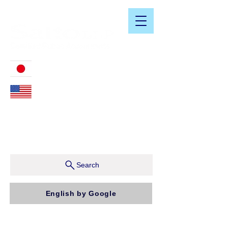
​日米会計税務アドバイザリーサービス
03-3476-2405
212-599-4600
ニューヨーク本社：150 W 51st Street, Suite 1510
New York, NY 10019, U.S.A.
東京支店：〒150-0043 東京都渋谷区道玄坂1-10-5 渋
谷プレイス9F コンパッソ税理士法人（気付）
Search
English by Google