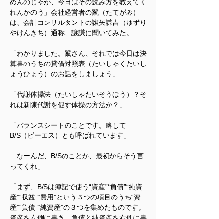
めんのじゃが、今日はその読み方を教えてく
れんかのう」会社経営者の鬣（たてがみ）
は、会計コンサルタントの譲矢謙吉（ゆずり
やけんきち）通称、譲謙に聞いてみた。
「わかりました。鬣さん、それでは今日は決
算書のうちの貸借対照表（たいしゃくたいし
ょうひょう）のお話をしましょう」
「代謝体操法（たいしゃたいそうほう）？そ
れは新陳代謝を促す体操の方法か？」
「バランスシートのことです。略して
B/S（ビーエス）とも呼ばれています」
「なーんだ、B/Sのことか、最初からそう言
ってくれ」
「まず、B/Sは簿記で使う“資産”“負債”“純資
産”“収益”“費用”という５つの項目のうち“資
産”“負債”“純資産”の３つを集めたものです。
資産を左側に書き、負債と純資産を右側に書