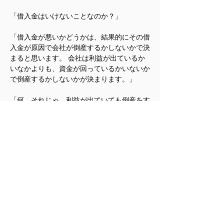
「借入金はいけないことなのか？」
「借入金が悪いかどうかは、結果的にその借
入金が原因で会社が倒産するかしないかで決
まると思います。 会社は利益が出ているか
いなかよりも、資金が回っているかいないか
で倒産するかしないかが決まります。」
「何、それじゃ、利益が出ていても倒産をす
ることがあるというのか？」
「もちろんあります。たとえ黒字が出ていよ
うと出ていまいと借入金の返済額は一定金額
です。利益の金額が減ったからと言って返済
額が減ることはありませんし、赤字になった
からと言って、返済額はゼロにはなりませ
ん。したがって、黒字になっていたところ
で、借金の返済額が大きすぎると資金がなく
なり倒産をしてしまうことがあるのです。こ
れを黒字倒産といいます。」