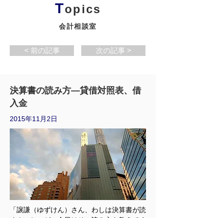
T
opics
会計相談室
< 前の記事
次の記事 >
決算書の読み方―貸借対照表、借
入金
2015年11月2日
「譲謙（ゆずけん）さん、わしは決算書が読