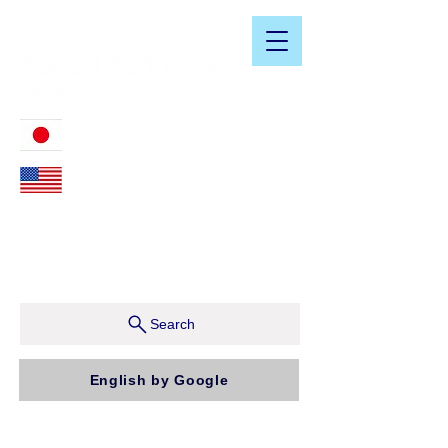
​日米会計税務アドバイザリーサービス
03-3476-2405
212-599-4600
ニューヨーク本社：150 W 51st Street, Suite 1510
New York, NY 10019, U.S.A.
東京支店：〒150-0043 東京都渋谷区道玄坂1-10-5 渋
谷プレイス9F コンパッソ税理士法人（気付）
Search
English by Google