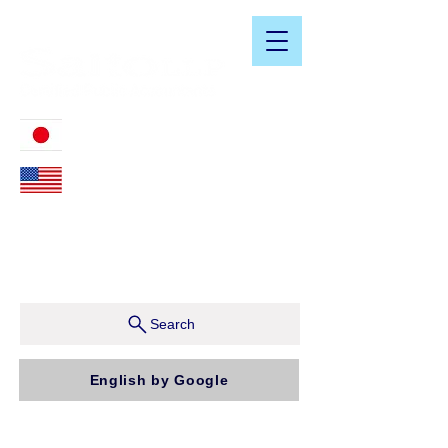
​日米会計税務アドバイザリーサービス
03-3476-2405
212-599-4600
ニューヨーク本社：150 W 51st Street, Suite 1510
New York, NY 10019, U.S.A.
東京支店：〒150-0043 東京都渋谷区道玄坂1-10-5 渋
谷プレイス9F コンパッソ税理士法人（気付）
Search
English by Google