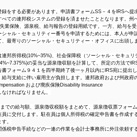
録をする必要があります。申請書フォームSS－４をIRSへ提
すべての連邦税システムの登録を済ませたこととなります。州
0が、失業保険、源泉税、給与報告の登録用紙です。一方、給与を
ーシャル・セキュリティー番号を申請するためには、本人が申請
て、最寄りのソーシャル・セキュリティー・オフィスに出頭し
邦所得税(10%~35%)、社会保障税（ソーシャル・セキュリ
(4%~7.375%)の妥当な源泉徴収額を計算して、所定の方法で
告書フォーム９４１を四半期終了後一ヶ月以内にIRS宛に提出
、給与支給に伴い雇用主が負担します。連邦政府および州政府
sation および廃疾保険Disability Insurance
しなければなりません。
月までの給与額、源泉徴収税額をまとめて、源泉徴収票フォーム
在員に交付します。駐在員は個人所得税の確定申告書を作成する
ます。
関係税申告手続などの一連の作業を会計士事務所に外注依頼す