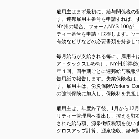
雇用主はまず最初に、給与関係税の登
す。連邦雇用主番号を申請すれば、
NY州の場合、フォームNYS-10
ティー番号を申請・取得します。ソ
有効なビザなどの必要書類を持参し
毎月給与が支給される毎に、雇用主は連
ア・タックス1.45%）、NY州所得税
年４回、四半期ごとに連邦給与税報
告用紙で報告します。失業保険税は
す。雇用主は、労災保険Workers’ Compen
の強制保険に加入し、保険料を負担
雇用主は、年度終了後、1月から12
リティー管理局へ提出し、控えを駐
された給与額、源泉徴収税額を使い
グロスアップ計算、源泉徴収、給与