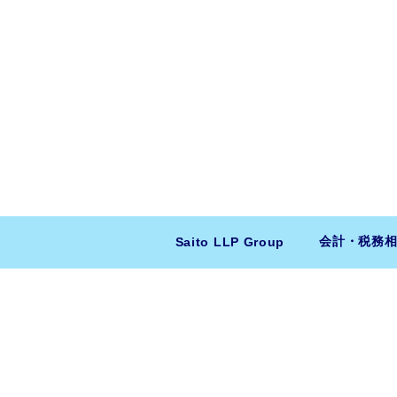
会計・税務
Saito LLP Group