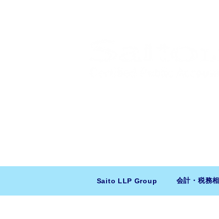
​日米会計税務アドバイザリー
ニューヨーク本社：150 W 51st Stree
東京支店：〒150-0043 東京都
会計・税務
Saito LLP Group