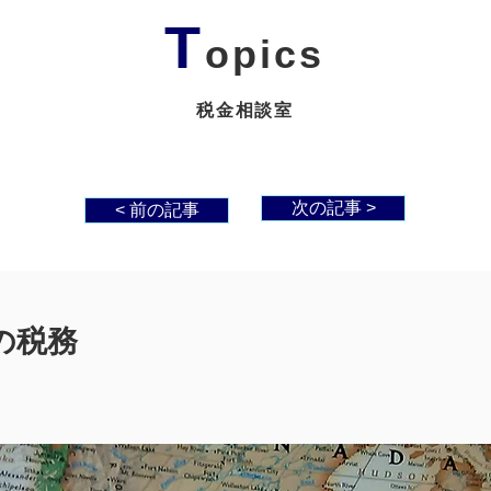
T
opics
税金相談室
次の記事 >
< 前の記事
の税務