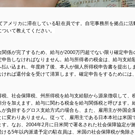
れてアメリカに滞在している駐在員です。自宅事務所を拠点に活
について教えてください。
関係が完了するため、給与が2000万円超でない限り確定申
定申告しなければなりません。給与所得者の税金は、給与支給
へ払い込まれ、年度終了後、本人が個人所得税申告書を提出し
なければ還付金を受けて清算します。確定申告をするためには
得税、社会保障税、州所得税を給与支給額から源泉徴収して、
担分を加えます。給与に関わる税金を給与関係税と呼びます。
人が負担するグロス支給方式の場合も、また、雇用主が外国企
とに変わりありません。従って、雇用主である日本本社は米国
す。なお、2004年2月に日米間で署名された社会保障協定が施
続ける5年以内派遣予定の駐在員は、米国の社会保障税が免除さ