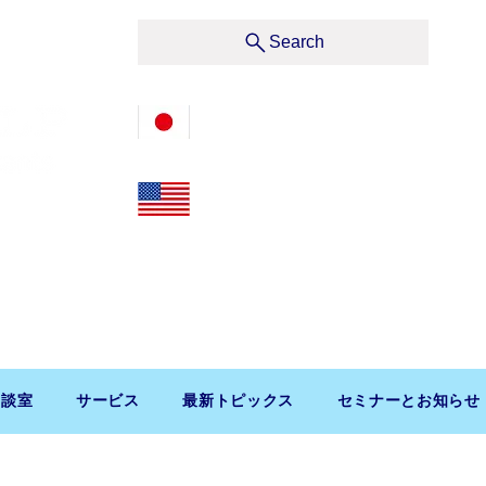
サービス
Search
03-3476-2405
212-599-4600
t, Suite 1510 New York, NY 10019, U.S.A.
渋谷区道玄坂1-10-5 渋谷プレイス9F コンパッソ税理士
相談室
サービス
最新トピックス
セミナーとお知らせ