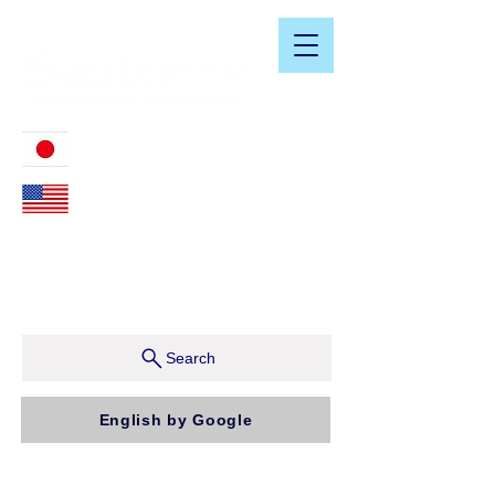
​日米会計税務アドバイザリーサービス
03-3476-2405
212-599-4600
ニューヨーク本社：150 W 51st Street, Suite 1510
New York, NY 10019, U.S.A.
東京支店：〒150-0043 東京都渋谷区道玄坂1-10-5 渋
谷プレイス9F コンパッソ税理士法人（気付）
Search
English by Google