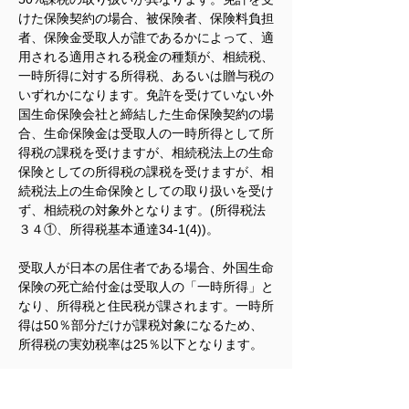
けた保険契約の場合、被保険者、保険料負担
者、保険金受取人が誰であるかによって、適
用される適用される税金の種類が、相続税、
一時所得に対する所得税、あるいは贈与税の
いずれかになります。免許を受けていない外
国生命保険会社と締結した生命保険契約の場
合、生命保険金は受取人の一時所得として所
得税の課税を受けますが、相続税法上の生命
保険としての所得税の課税を受けますが、相
続税法上の生命保険としての取り扱いを受け
ず、相続税の対象外となります。(所得税法
３４①、所得税基本通達34-1(4))。
受取人が日本の居住者である場合、外国生命
保険の死亡給付金は受取人の「一時所得」と
なり、所得税と住民税が課されます。一時所
得は50％部分だけが課税対象になるため、
所得税の実効税率は25％以下となります。
受取人が海外在住者（例えば米国に居住する
永住権保持者）であり、日本の非居住者であ