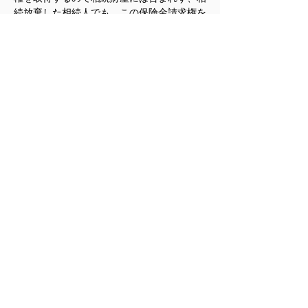
続放棄した相続人でも、この保険金請求権を
取得します。例えば、１億円の負債を抱えて
死亡した父が、他に財産はなく、子に１億円
の生命保険契約をしていた場合、子は相続を
放棄して１億円の債務を継承せず、１億円の
生命保険だけを受け取ることが可能となり、
債権者にとっては甚だ面白くない結果となり
ます。
米国公認会計士　大島㐮
< 前の記事
次の記事 >
最新トピックスに戻る