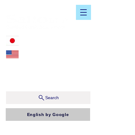
​日米会計税務アドバイザリーサービス
03-3476-2405
212-599-4600
ニューヨーク本社：150 W 51st Street, Suite 1510
New York, NY 10019, U.S.A.
東京支店：〒150-0043 東京都渋谷区道玄坂1-10-5 渋
谷プレイス9F コンパッソ税理士法人（気付）
Search
English by Google