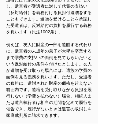
し、遺言者が受遺者に対して代賞の支払い
（反対給付）を義務付ける負担付遺贈をする
こともできます。遺贈を受けることを承認し
た受遺者は、反対給付の負担を履行する義務
を負います（民法1002条）。
例えば、友人に財産の一部を遺贈する代わり
に、遺言者の未成年の息子が大學を卒業する
まで学費の支払いの面倒を見てもらいたいと
いう反対給付の条件を付けたとします。友人
が遺贈を受け取った場合には、遺族の学費の
面倒を見る義務を負います。ただし、受遺者
の負担は、遺贈された財産の価格を超えない
範囲内です。遺増を受け取りながら負担を履
行しない（学費を払わない）場合、相続人ま
たは遺言執行者は相当の期間を定めて履行を
催告でき、履行がないときは遺言の取消しを
家庭裁判所に請求できます。
受遺者が遺贈を放棄した場合、負担履行義務
がないことは言うまでもありません。その場