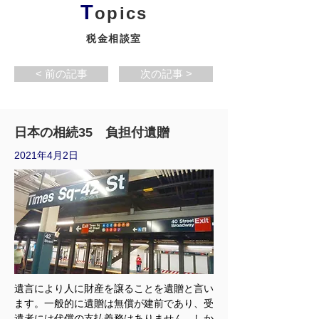
T
opics
税金相談室
< 前の記事
次の記事 >
日本の相続35 負担付遺贈
2021年4月2日
遺言により人に財産を譲ることを遺贈と言い
ます。一般的に遺贈は無償が建前であり、受
遺者には代償の支払義務はありません。しか