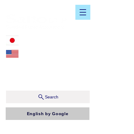
​日米会計税務アドバイザリーサービス
03-3476-2405
212-599-4600
ニューヨーク本社：150 W 51st Street, Suite 1510
New York, NY 10019, U.S.A.
東京支店：〒150-0043 東京都渋谷区道玄坂1-10-5 渋
谷プレイス9F コンパッソ税理士法人（気付）
Search
English by Google