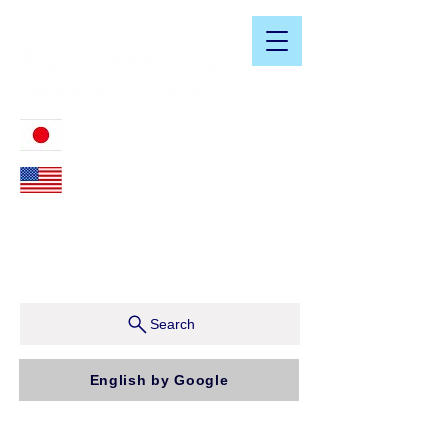
​日米会計税務アドバイザリーサービス
03-3476-2405
212-599-4600
ニューヨーク本社：150 W 51st Street, Suite 1510
New York, NY 10019, U.S.A.
東京支店：〒150-0043 東京都渋谷区道玄坂1-10-5 渋
谷プレイス9F コンパッソ税理士法人（気付）
Search
English by Google