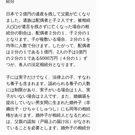
続分
日本で２億円の遺産を残して父親が亡くなり
ました。遺族は配偶者と子２人です。被相続
人(父)が遺言を残さずに亡くなった場合の相
続分の割合は、配偶者２分の１、子２分の１
となります。子が複数いる場合、２分の１を
均等に人数で分けます。したがって、配偶者
は２分の１である１億円、2人の子は1億円
の２分の１である5000万円（４分の１）ず
つが、各人の法定相続分となります。
子には実子だけでなく、法律上の子、すなわ
ち養子も含まれます。認められる養子の人数
には制限があり、実子がいる場合は１人、実
子がいない場合は２人です。また、婚姻届を
提出していない男女間に生まれた婚外子（非
嫡出子・ひちゃくしゅつし）にも同等の相続
権があります。婚外子が相続人となるために
は、父親の認知（戸籍上の届け出）がなされ
ていることを必要とします。婚外子の相続分
は、以前は実子の相続分の２分の1と定めら