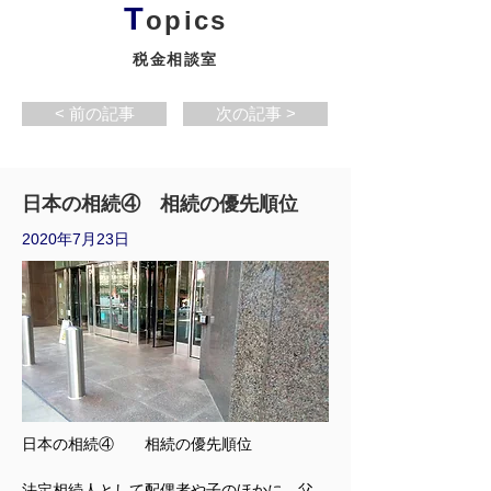
T
opics
税金相談室
< 前の記事
次の記事 >
日本の相続④ 相続の優先順位
2020年7月23日
日本の相続④　　相続の優先順位
法定相続人として配偶者や子のほかに、父