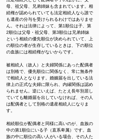
母、祖父母、兄弟姉妹も含まれています。相
続権が認められていても法定相続人なら誰で
も遺産の分与を受けられるわけではありませ
ん。それは法律によって、第1順位は子、第
2順位は父母・祖父母、第3順位は兄弟姉妹
という相続の優先順位が決められていて、上
の順位の者が生存しているときは、下の順位
の血族には相続権がないからです。
被相続人（故人）と夫婦関係にあった配偶者
は別格で、優先順位に関係なく、常に無条件
で相続人となります。婚姻届を出している法
律上の正式な夫婦に限られ、内縁関係は認め
られません。逆にいえば、たとえ長年別居し
ていても離婚届を出していなければ、その人
は配偶者として別格の遺産相続人になりま
す。
相続順位が配偶者と同様に高いのが、血族の
中の第1順位にいる子（直系卑属）です。血
族の中に順位の高い人がいる場合、その人た