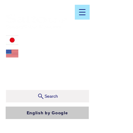
​日米会計税務アドバイザリーサービス
03-3476-2405
212-599-4600
ニューヨーク本社：150 W 51st Street, Suite 1510
New York, NY 10019, U.S.A.
東京支店：〒150-0043 東京都渋谷区道玄坂1-10-5 渋
谷プレイス9F コンパッソ税理士法人（気付）
Search
English by Google