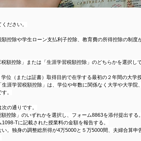
てください。
税額控除や学生ローン支払利子控除、教育費の所得控除の制度
PE税額控除」または「生涯学習税額控除」のどちらかを選択し
、学位（または証書）取得目的で在学する最初の２年間の大学授業
生涯学習税額控除」は、学位や年数に関係なく大学や大学院、専
です。
は次の通りです。
税額控除」のいずれかを選択し、フォーム8863を添付提出する
1098-Tに記載された授業料の金額を報告する。
い。独身の調整総所得が4万5000と５万5000間、夫婦合算申
。