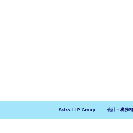
​日米会計税務アドバイザリー
ニューヨーク本社：150 W 51st Stree
東京支店：〒150-0043 東京都
会計・税務
Saito LLP Group