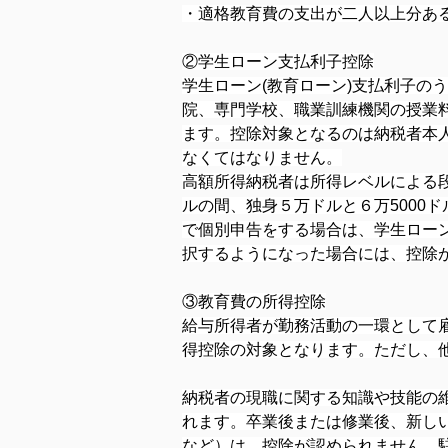
・適格教育費の支出が二人以上分ある
②学生ローン支払利子控除
学生ローン(教育ローン)支払利子の
院、専門学校、職業訓練機関の授業
ます。控除対象となるのは納税者本
なくてはなりません。
高額所得納税者は所得レベルによる段階
ルの間、独身５万ドルと６万5000
で個別申告をする場合は、学生ロー
択するようになった場合には、控除
③教育費の所得控除
給与所得者が勤務活動の一環として
得控除の対象となります。ただし、
納税者の現職に関する知識や技能の
れます。卒業後または修業後、新し
など）は、控除が認められません。