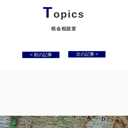
T
opics
税金相談室
次の記事 >
< 前の記事