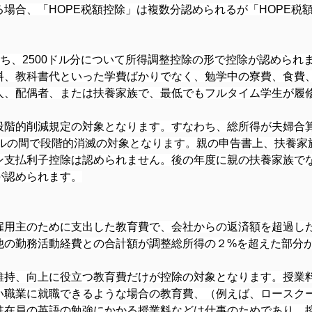
場合、「HOPE税額控除」は複数分認められるが「HOPE税額
うち、2500ドル分について所得調整控除の形で控除が認めら
料、教科書代といった学費ばかりでなく、勉学中の寮費、食費
人、配偶者、または扶養家族で、最低でもフルタイム学生が履
的削減規定の対象となります。すなわち、総所得が夫婦合算申告で
ドルの間で段階的消滅の対象となります。親の申告書上、扶養
ン支払利子控除は認められません。後の年度に親の扶養家族で
が認められます。
雇用主のために支出した教育費で、会社からの返済額を超過し
他の勤務活動経費との合計額が調整総所得の２%を超えた部分
維持、向上に役立つ教育費だけが控除の対象となります。授業
い職業に就職できるような場合の教育費、（例えば、ロースク
駐在員の英語の勉強にかかる授業料などは仕事のためであり、