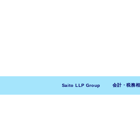
会計・税務
Saito LLP Group