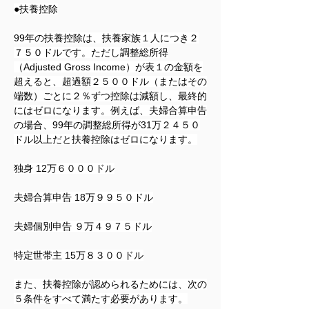
●
扶養控除
99
年の扶養控除は、扶養家族１人につき２
７５０ドルです。ただし調整総所得
（Adjusted Gross Income）が表１の金額を
超えると、超過額２５００ドル（またはその
端数）ごとに２％ずつ控除は減額し、最終的
にはゼロになります。例えば、夫婦合算申告
の場合、99年の調整総所得が31万２４５０
ドル以上だと扶養控除はゼロになります。
独身 12万６０００ドル
夫婦合算申告 18万９９５０ドル
夫婦個別申告 ９万４９７５ドル
特定世帯主 15万８３００ドル
また、扶養控除が認められるためには、次の
５条件をすべて満たす必要があります。