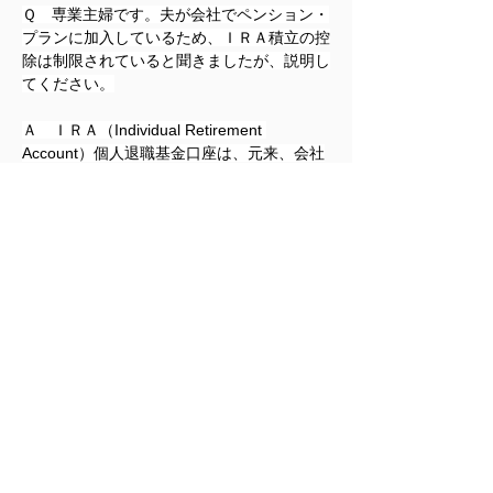
Ｑ　専業主婦です。夫が会社でペンション・
プランに加入しているため、ＩＲＡ積立の控
除は制限されていると聞きましたが、説明し
てください。
Ａ　ＩＲＡ（Individual Retirement 
Account）個人退職基金口座は、元来、会社
の年金制度に加入できない自由業者や中小企
業勤務者のために設けられた貯蓄奨励制度で
す。退職後の資金形成目的で毎年一定額を積
み立てれば、税法上の恩典が与えられます。
具体的には、利息や配当などの収益は非課
税、拠出金は条件を満たせば所得税を計算す
る際の控除対象となります。
ＩＲＡ口座は、銀行や証券会社などの金融機
関で開設できます。生命保険会社を通じて締
結する年金契約のＩＲＡもあります。
ＩＲＡで積み立てた資金は、満期が来て分配
を受けた時点で、元金、利息ともに所得税の