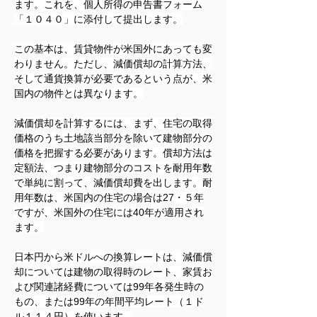
ます。これを、個人所得の申告書フォーム
「１０４０」に添付して提出します。
この基本は、賃貸物件が米国外にあっても変
わりません。ただし、減価償却の計算方法、
そして通貨換算が必要であるという点が、米
国内の物件とは異なります。
減価償却を計算するには、まず、住宅の取得
価格のうち土地該当部分を除いて建物部分の
価格を把握する必要があります。償却方法は
定額法、つまり建物部分のコストを耐用年数
で単純に割って、減価償却費を出します。耐
用年数は、米国内の住宅の場合は27・５年
ですが、米国外の住宅には40年が適用され
ます。
日本円から米ドルへの換算レートは、減価償
却については建物の取得時のレート、家賃お
よび関連諸経費については99年各発生時の
もの、または99年の年間平均レート（１ド
ル１１４円）を使います。