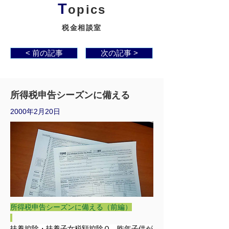
T
opics
税金相談室
< 前の記事
次の記事 >
所得税申告シーズンに備える
2000年2月20日
所得税申告シーズンに備える（前編）
扶養控除・扶養子女税額控除Ｑ　昨年子供が