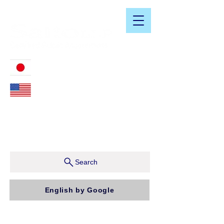
​日米会計税務アドバイザリーサービス
03-3476-2405
212-599-4600
ニューヨーク本社：150 W 51st Street, Suite 1510
New York, NY 10019, U.S.A.
東京支店：〒150-0043 東京都渋谷区道玄坂1-10-5 渋
谷プレイス9F コンパッソ税理士法人（気付）
Search
English by Google