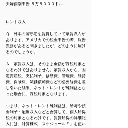
夫婦個別申告 ５万５０００ドル
レント収入
Ｑ　日本の留守宅を賃貸していて家賃収入が
あります。アメリカでの税金申告の際、報告
義務があると聞きましたが、どのように届け
るのでしょうか。
Ａ　家賃収入は、そのまま全額が課税対象と
なるわけではありません。家賃収入から、固
定資産税、支払利子、修繕費、管理費、維持
費、保険料、減価償却費などの必要経費を差
し引いた結果、ネット・レントが純利益とな
った場合に、課税対象となります。
つまり、ネット・レント純利益は、給与や預
金利子・配当収入などと合算して、個人所得
税の対象となるわけです。賃貸所得の詳細記
入には、計算様式「スケジュールＥ」を使い