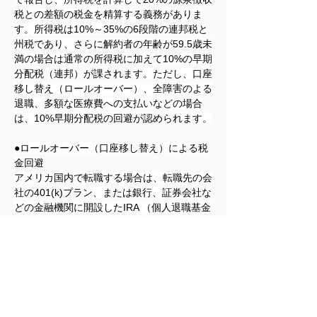
税との差額の税金を精算する義務がありま
す。所得税は10%～35%の6段階の連邦税と
州税であり、さらに解約者の年齢が59.5歳未
満の場合は通常の所得税に加えて10%の早期
分配税（連邦）が課されます。ただし、口座
移し替え（ロールオーバー）、全障害のよる
退職、多額な医療費への支払いなどの場合
は、10%早期分配税の回避が認められます。
●ロールオーバー（口座移し替え）による税
金回避
アメリカ国内で転職する場合は、転職先の会
社の401(k)プラン、または銀行、証券会社な
どの金融機関に開設したIRA （個人退職基金
口座）にロールオーバー（口座移し替え）す
ることにより、年金の分配とは見なされず所
得税の課税を免れることができます。日本へ
帰国する場合は401(k)プランをIRA へロール
オーバーすることが、通常の所得税および
10%早期分配税の課税を回避する最善の方法
です。この方法では、帰国後、退職基金をア