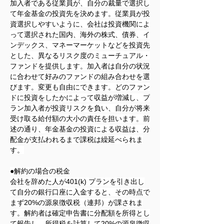
加入者である従業員が、自分の裁量で選択し
て年金基金の投資先を決めます。従業員が投
資選択しやすいように、会社は投資機関によ
って選択された国内、海外の株式、債券、イ
ンデックス、マネーマーケットなどを投資先
とした、異なるリスク度のミューチュアル・
ファンドを提供します。加入者は自分の状況
に合わせて好みのファンドの組み合わせを選
びます。変更も自由にできます。どのファン
ドに投資をしたかによって収益が増減し、プ
ラン加入者が投資リスクを負い、自分が将来
受け取る給付額の大小の責任を担います。前
述の通り、年金基金の投資による収益は、分
配金が支払われるまで課税は繰延べられま
す。
●解約の場合の税金
会社を辞めた人が401(k) プランを引き出し
て自分の銀行口座に入金すると、その時点で
まず20%の源泉徴収税（連邦）が課されま
す。解約者は確定申告書に分配額を所得とし
て報告し、所得税を計算して20%の源泉徴収