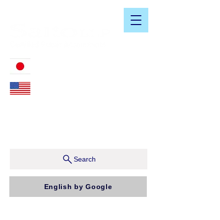
​日米会計税務アドバイザリーサービス
03-3476-2405
212-599-4600
ニューヨーク本社：150 W 51st Street, Suite 1510
New York, NY 10019, U.S.A.
東京支店：〒150-0043 東京都渋谷区道玄坂1-10-5 渋
谷プレイス9F コンパッソ税理士法人（気付）
Search
English by Google