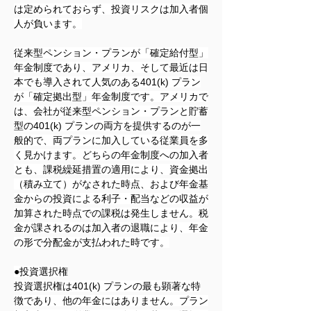
は定められておらず、投資リスクは加入者個
人が負います。
従来型ペンション・プランが「確定給付型」
年金制度であり、アメリカ、そして最近は日
本でも導入されて人気のある401(k) プラン
が「確定拠出型」年金制度です。アメリカで
は、会社が従来型ペンション・プランと貯蓄
型の401(k) プランの両方を提供するのが一
般的で、両プランに加入している従業員を多
く見かけます。どちらの年金制度への加入者
とも、課税繰延措置の適用により、資金拠出
（積み立て）がなされた時点、および年金基
金からの投資による利子・配当などの収益が
加算された時点での課税は発生しません。税
金が課されるのは加入者の退職により、年金
の形で分配金が支払われた時です。
●投資選択権
投資選択権は401(k) プランの最も顕著な特
徴であり、他の年金にはありません。プラン