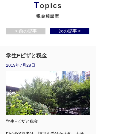
T
opics
税金相談室
< 前の記事
次の記事 >
学生Fビザと税金
2019年7月29日
学生Fビザと税金
Fビザ保持者は、認可を受けた大学、大学