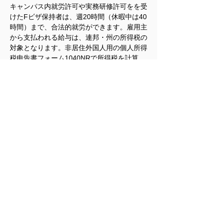
キャンパス内就労許可や実務研修許可をを受
けたFビザ保持者は、週20時間（休暇中は40
時間）まで、合法的就労ができます。雇用主
から支払われる給与は、連邦・州の所得税の
対象となります。非居住外国人用の個人所得
税申告書フォーム1040NRで所得税を計算
し、源泉徴収票フォームW-2を添付提出し
て、税金の清算をします。Fビザに支払われ
る給与は、社会保障税（ソーシャルセキュリ
ティー税とメディケア税）が免除されます。
ただし、免税となるのは、Fビザ保持者の専
攻分野と仕事の内容に原則つながりがある場
合に限ります。免税であるにもかかわらず間
違って源泉徴収された社会保障税は、通常雇
用主を通じて還付されます。
米国公認会計士 大島襄
< 前の記事
次の記事 >