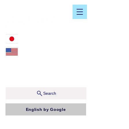
​日米会計税務アドバイザリーサービス
03-3476-2405
212-599-4600
ニューヨーク本社：150 W 51st Street, Suite 1510
New York, NY 10019, U.S.A.
東京支店：〒150-0043 東京都渋谷区道玄坂1-10-5 渋
谷プレイス9F コンパッソ税理士法人（気付）
Search
English by Google