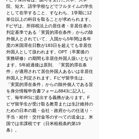
院、短大、語学学校などでフルタイムの学生
として在学すること、すなわち、1学期に12
単位以上の科目を取ることが求められます。
Fビザは、所得税法上の居住者・非居住者の
判定基準である「実質的滞在条件」からの除
外個人とされていて、入国から5年間は各年
度の米国滞在日数が183日を超えても非居住
外国人として扱われます。OPT（卒業後の
実務研修）の期間も非居住外国人扱いとなり
ます。5年経過後は原則、「実質的滞在条
件」が適用されて居住外国人あるいは非居住
外国人と判定されます。Fビザ留学生は、
「実質的滞在条件」からの除外個人である旨
を身分情報申告書フォーム8843に記入し
て、毎年IRSに提出する義務があります。F
ビザ留学生が受け取る教育または生計維持の
ための日本の親・会社・政府からの仕送り・
手当・給付・交付金等のすべての送金は、米
国では非課税です（日米租税条約第19
条）。