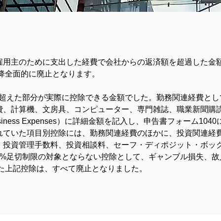
雇用主のために支出した経費で会社からの返済額を超過した金
以降全面的に廃止となります。
を超えた部分が実際に控除できる金額でした。勤務関連経費とし
費、計算機、文房具、コンピューター、専門雑誌、職業新聞購
Business Expenses）に詳細金額を記入し、申告書フォーム
れていた項目別控除には、勤務関連経費のほかに、投資関連経
、投資管理手数料、投資相談料、セーフ・ディポジット・ボッ
2%足切制限の対象とならない控除として、ギャンブル損失、故
いた上記控除は、すべて廃止となりました。