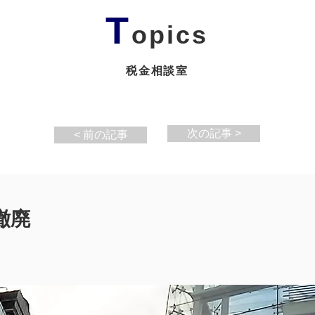
T
opics
税金相談室
次の記事 >
< 前の記事
撤廃