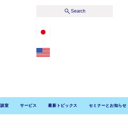
サービス
Search
03-3476-2405
212-599-4600
t, Suite 1510 New York, NY 10019, U.S.A.
渋谷区道玄坂1-10-5 渋谷プレイス9F コンパッソ税理士
相談室
サービス
最新トピックス
セミナーとお知らせ