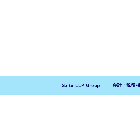
会計・税務
Saito LLP Group