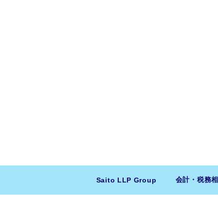
​日米会計税務アドバイザリー
ニューヨーク本社：150 W 51st Stree
東京支店：〒150-0043 東京都
会計・税務
Saito LLP Group