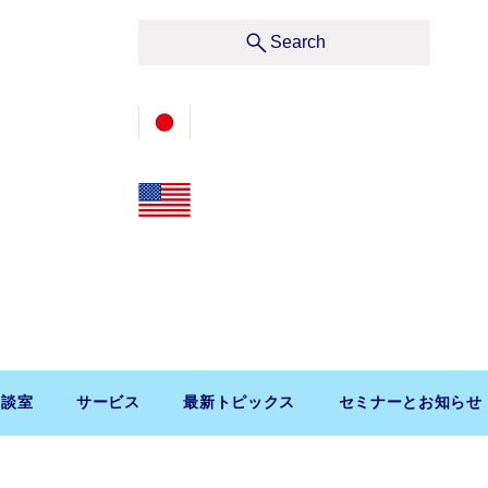
サービス
Search
03-3476-2405
212-599-4600
t, Suite 1510 New York, NY 10019, U.S.A.
渋谷区道玄坂1-10-5 渋谷プレイス9F コンパッソ税理士
相談室
サービス
最新トピックス
セミナーとお知らせ