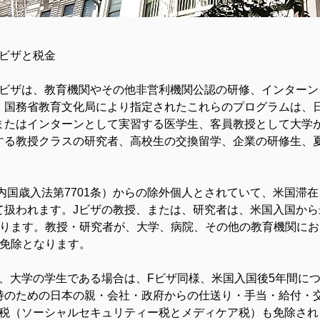
ビザと税金
Jビザは、教育機関やその他非営利機関公認の研修、インター
。国務省教育文化局により指定されたこれらのプログラムは、
またはインターンとして実習する医学生、客員教授として大学
する教授クラスの研究者、高校生の交換留学、企業の研修生、
C内国歳入法第7701条）からの除外個人とされていて、米国滞在
て扱われます。Jビザの教授、または、研究者は、米国入国から
なります。教授・研究者が、大学、病院、その他の教育機関に
税免除となります。
、大学の学生である場合は、Fビザ同様、米国入国後5年間に
持のための日本の親・会社・政府からの仕送り・手当・給付・
障税（ソーシャルセキュリティー税とメディケア税）も免除され