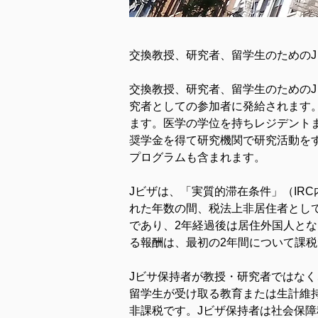
交換教授、研究者、留学生のためのJ
交換教授、研究者、留学生のための
究者としての参加者に発給されます
ます。医学の学位を持ちレジデント
奨学金を得て研究機関で研究活動を
プログラムも含まれます。
Jビザは、「実質的滞在条件」（IR
れた年数の間、税法上非居住者とし
であり、2年経過後は居住外国人と
る報酬は、最初の2年間について課
Jビサ保持者が教授・研究者ではなく
留学生が受け取る教育または生計維
非課税です。Jビザ保持者は社会保