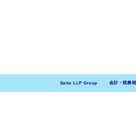
会計・税務
Saito LLP Group