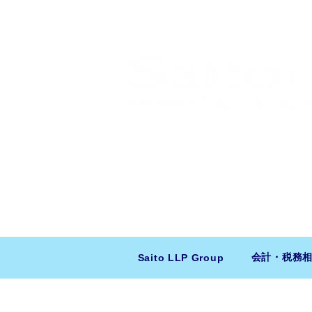
​日米会計税務アドバイザリー
ニューヨーク本社：150 W 51st Stree
東京支店：〒150-0043 東京都
会計・税務
Saito LLP Group