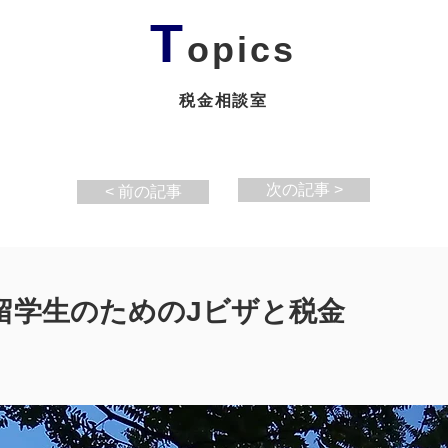
T
opics
税金相談室
次の記事 >
< 前の記事
留学生のためのJビザと税金