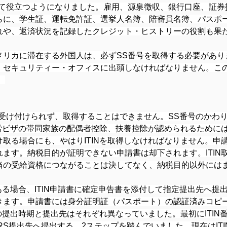
して役立つようになりました。雇用、源泉徴収、銀行口座、証券
らに、学生証、運転免許証、選挙人名簿、陪審員名簿、パスポ
れや、返済状況を記録したクレジット・ヒストリーの役割も果
メリカに滞在する外国人は、必ずSS番号を取得する必要があり
・セキュリティー・オフィスに出頭しなければなりません。こ
。
受け付けられず、取得することはできません。SS番号のかわり
就労ビザの帯同家族の配偶者控除、扶養控除が認められるためには
取る場合にも、やはりITINを取得しなければなりません。申請
ます。納税目的が証明できない申請書は却下されます。ITIN
当の受給資格につながることは決してなく、納税目的以外には
ある場合、ITIN申請書に確定申告書を添付して指定提出先へ提出
ます。申請書には身分証明証（パスポート）の認証済みコピー
の提出時期と提出先はそれぞれ異なっていました。最初にITIN番
RS提出先へ提出する、2ステップを踏んでいました。現在はIT