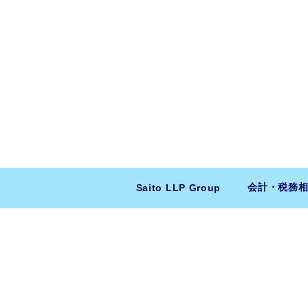
会計・税務
Saito LLP Group