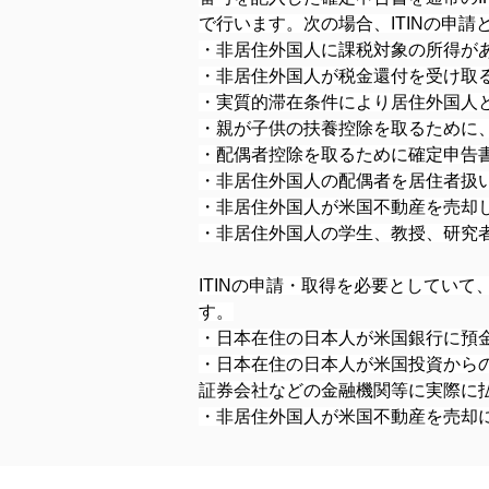
で行います。次の場合、ITINの申
・非居住外国人に課税対象の所得があ
・非居住外国人が税金還付を受け取る
・実質的滞在条件により居住外国人と
・親が子供の扶養控除を取るために、
・配偶者控除を取るために確定申告書
・非居住外国人の配偶者を居住者扱い
・非居住外国人が米国不動産を売却し
・非居住外国人の学生、教授、研究者
ITINの申請・取得を必要としてい
す。
・日本在住の日本人が米国銀行に預
・日本在住の日本人が米国投資から
証券会社などの金融機関等に実際に
・非居住外国人が米国不動産を売却に