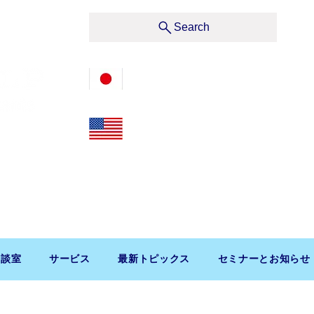
サービス
Search
03-3476-2405
212-599-4600
t, Suite 1510 New York, NY 10019, U.S.A.
渋谷区道玄坂1-10-5 渋谷プレイス9F コンパッソ税理士
相談室
サービス
最新トピックス
セミナーとお知らせ