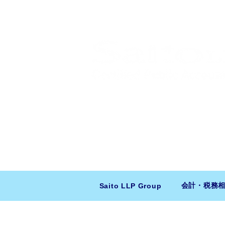
​日米会計税務アドバイザリー
ニューヨーク本社：150 W 51st Stree
東京支店：〒150-0043 東京都
会計・税務
Saito LLP Group