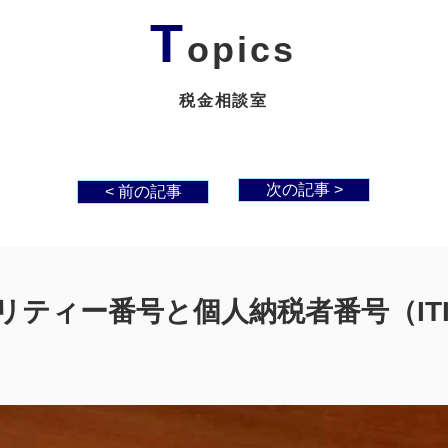
T
opics
税金相談室
次の記事 >
< 前の記事
ティー番号と個人納税者番号（ITI