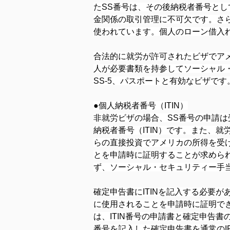
たSS番号は、その後納税者番号と
金関係の取引管理に不可欠です。さ
使われています。個人のローン借入
合法的に就労が許可されたビザでア
人が必要書類を持参してソーシャル
SS-5、パスポートと有効なビザです
●個人納税者番号（ITIN）
非就労ビザの場合、SS番号の申請は
納税者番号（ITIN）です。また、
らの直接投資でアメリカの所得を受け
とを申請時に証明することが求められ
ず、ソーシャル・セキュリティー手
確定申告書にITINを記入する必要が
に使用されることを申請時に証明でき
は、ITIN番号の申請書と確定申告書
番号を記入した確定申告書を通常のI