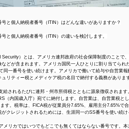
号と個人納税者番号（ITIN）はどんな違いがありますか？
号と個人納税者番号（ITIN）の違いを検討します。
al Security）とは、アメリカ連邦政府の社会保障制度のこ
険などが含まれます。アメリカ国民一人ひとりに割り当てられ
って同一番号を使い続けます。アメリカで働いて給与や自営業報
キュリティー税とメディケア税の名目で納付する義務がありま
が支給されるたびに連邦・州市所得税とともに源泉徴収されま
IRS（内国歳入庁）宛てに納付します。自営業は、自営業税と
す。税率は、FICA税が従業員分7.65%、雇用主分7.65%で合計
税がクレジットされるためには、生涯同一のSS番号を使い続け
、アメリカではいつでもどこでも無くてはならない番号です。本