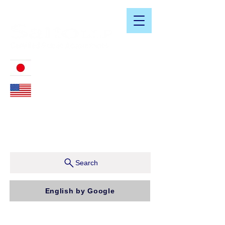
​日米会計税務アドバイザリーサービス
03-3476-2405
212-599-4600
ニューヨーク本社：150 W 51st Street, Suite 1510
New York, NY 10019, U.S.A.
東京支店：〒150-0043 東京都渋谷区道玄坂1-10-5 渋
谷プレイス9F コンパッソ税理士法人（気付）
Search
English by Google