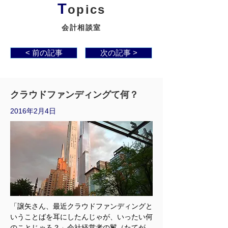
T
opics
会計相談室
< 前の記事
次の記事 >
クラウドファンディングて何？
2016年2月4日
「譲矢さん、最近クラウドファンディングと
いうことばを耳にしたんじゃが、いったい何
のことじゃろ？」会社経営者の鬣（たてが