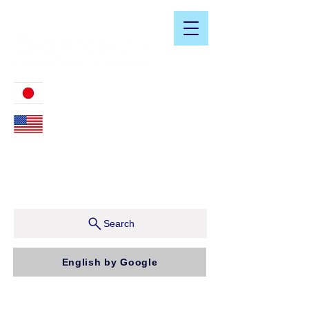
​日米会計税務アドバイザリーサービス
03-3476-2405
212-599-4600
ニューヨーク本社：150 W 51st Street, Suite 1510
New York, NY 10019, U.S.A.
東京支店：〒150-0043 東京都渋谷区道玄坂1-10-5 渋
谷プレイス9F コンパッソ税理士法人（気付）
Search
English by Google