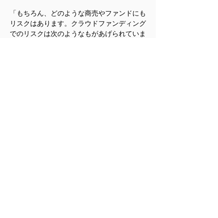
「もちろん、どのような商売やファンドにも
リスクはあります。クラウドファンディング
でのリスクは次のようなもがあげられていま
す。①投資先が倒産するリスクです。このリ
スクは約50％の確率と言われています。②
クラウドファンディングのプラットフォーム
（サイト）自体がなくなってしまうリスク。
③不正や詐欺のリスク、④投資を他に転売で
きないために資金が回収できないリスク、⑤
ウエブ上でサイバーアタックされるリスク、
⑥十分に情報が開示されていないリスク等で
す。」
「何だ、かなり危なさそうだのう。」
「そうですね。新しいタイプのファンディン
グ方法なので、お金を集める場合にも、投資
する場合にもよく研究してから始めてくださ
い。
米国公認会計士齊藤事務