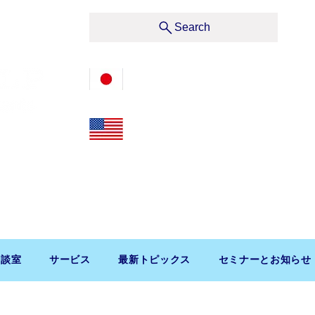
サービス
Search
03-3476-2405
212-599-4600
t, Suite 1510 New York, NY 10019, U.S.A.
渋谷区道玄坂1-10-5 渋谷プレイス9F コンパッソ税理士
相談室
サービス
最新トピックス
セミナーとお知らせ