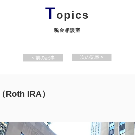
T
opics
税金相談室
次の記事 >
< 前の記事
oth IRA）