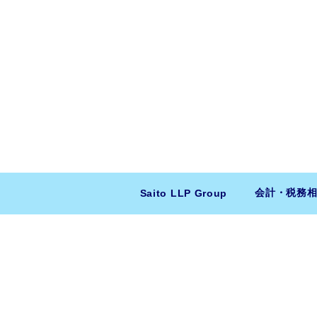
会計・税務
Saito LLP Group