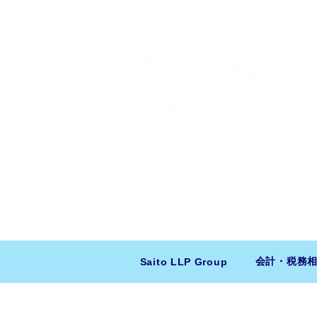
​日米会計税務アドバイザリー
ニューヨーク本社：150 W 51st Stree
東京支店：〒150-0043 東京都
会計・税務
Saito LLP Group