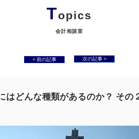
T
opics
会計相談室
次の記事 >
< 前の記事
にはどんな種類があるのか？ その