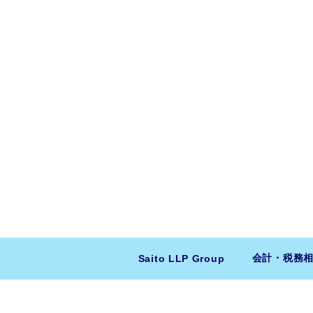
​日米会計税務アドバイザリー
ニューヨーク本社：150 W 51st Stree
東京支店：〒150-0043 東京都
会計・税務
Saito LLP Group