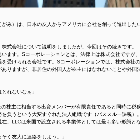
てがみ）は、日本の友人からアメリカに会社を創って進出した
株式会社について説明をしましたが、今回はその続きです。「
思います。Sコーポレーションとは、法律上は株式会社ですが、
遇を受けられる会社です。Sコーポレーションでは、株式会社
がありますが、非居住の外国人が株主にはなれないことや外国
」
はとれないなぁ」
社の株主に相当する出資メンバーが有限責任であると同時に税務
務を負うという大変すぐれた法人組織です（パススルー課税）
現在、LLCは米国で設立される事業体としては最も多い形態と
っそく友人に連絡をしよう。」