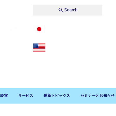
サービス
Search
03-3476-2405
212-599-4600
t, Suite 1510 New York, NY 10019, U.S.A.
渋谷区道玄坂1-10-5 渋谷プレイス9F コンパッソ税理士
相談室
サービス
最新トピックス
セミナーとお知らせ