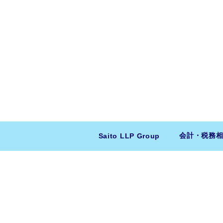
会計・税務
Saito LLP Group