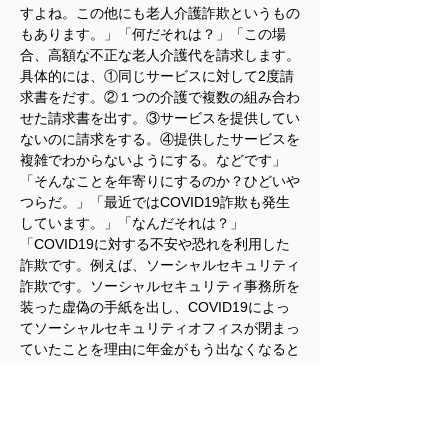
すよね。この他にも老人介護詐欺というもの
もあります。」「何だそれは？」「この場
合、高額な不正な老人介護代を請求します。
具体的には、①同じサービスに対して2度請
求書をだす。②１つの介護で複数の組み合わ
せた請求書を出す。③サービスを提供してい
ないのに請求をする。④提供したサービスを
複雑でわからないようにする。などです」
「そんなことを年寄りにするのか？ひどいや
つらだ。」「最近ではCOVID19詐欺も発生
しています。」「なんだそれは？」
「COVID19に対する不安や恐れを利用した
詐欺です。例えば、ソーシャルセキュリティ
詐欺です。ソーシャルセキュリティ事務所を
装った虚偽の手紙を出し、COVID19によっ
てソーシャルセキュリティオフィスが閉まっ
ていたことを理由に年金がもう出なくなると
老人をおびえさせなす。そして、年金を通常
に戻すためだと言って、その手紙に書いてあ
る電話番号に電話をさせ、個人情報を聞き出
し、ギフトカードを使用して支払わせたり、