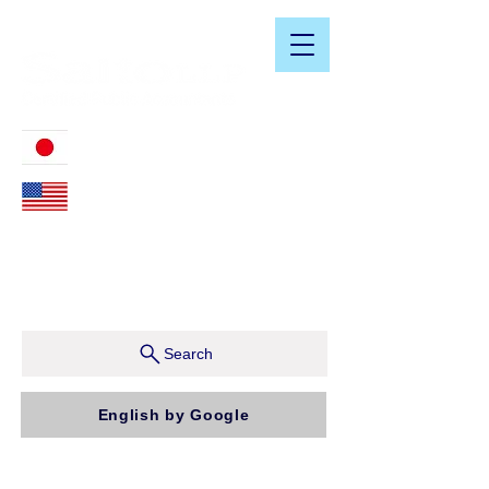
​日米会計税務アドバイザリーサービス
03-3476-2405
212-599-4600
ニューヨーク本社：150 W 51st Street, Suite 1510
New York, NY 10019, U.S.A.
東京支店：〒150-0043 東京都渋谷区道玄坂1-10-5 渋
谷プレイス9F コンパッソ税理士法人（気付）
Search
English by Google