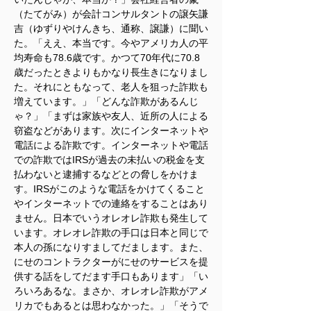
（たてがみ）が会計コンサルタントの譲矢謙
吉（ゆずりやけんきち、通称、譲謙）に聞い
た。「ええ、本当です。今やアメリカ人の平
均寿命も78.6歳です。かつて70年代に70.8
歳だったときよりもかなり長生きになりまし
た。それにともなって、老人を狙った詐欺も
増えています。」「どんな詐欺があるんじ
ゃ？」「まずは家族や友人、近所の人による
窃盗などがあります。次にインターネットや
電話による詐欺です。インターネットや電話
での詐欺ではIRSが過去の未払いの税金を支
払わないと逮捕するなどとの脅しをかけま
す。IRSがこのような電話をかけてくること
やインターネットでの連絡をすることはあり
ません。日本でいうオレオレ詐欺も発生して
います。オレオレ詐欺の手口は日本と同じで
本人の孫になりすましてだまします。また、
にせのコントラクターがにせのサービスを提
供する話をしてだます手口もあります」「い
ろいろあるな。まさか、オレオレ詐欺がアメ
リカでもあるとは思わなかった。」「そうで