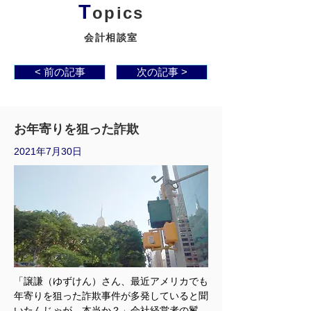
T
opics
会計相談室
< 前の記事
次の記事 >
お年寄りを狙った詐欺
2021年7月30日
「譲謙（ゆずけん）さん、最近アメリカでも
年寄りを狙った詐欺事件が多発していると聞
いたんじゃが、本当か？」会社経営者の鬣