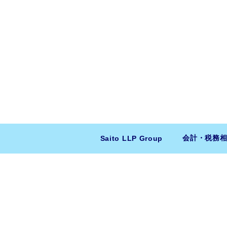
会計・税務
Saito LLP Group