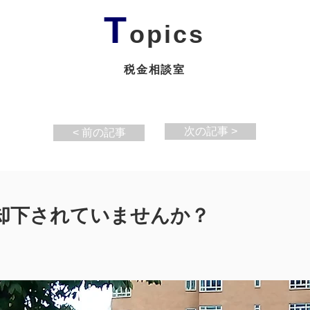
T
opics
税金相談室
次の記事 >
< 前の記事
、却下されていませんか？