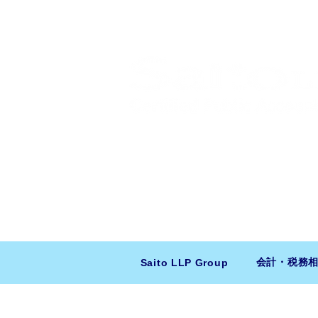
​日米会計税務アドバイザリー
ニューヨーク本社：150 W 51st Stree
東京支店：〒150-0043 東京都
会計・税務
Saito LLP Group