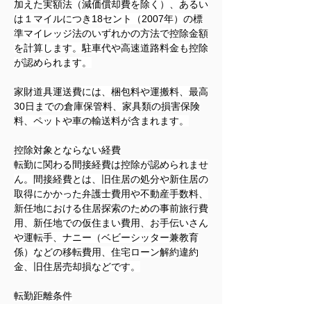
加えた実額法（減価償却費を除く）、あるい
は１マイルにつき18セント（2007年）の標
準マイレッジ法のいずれかの方法で控除金額
を計算します。駐車代や高速道路料金も控除
が認められます。
家財道具運送費には、梱包料や運搬料、最高
30日までの倉庫保管料、家具類の損害保険
料、ペットや車の輸送料が含まれます。
控除対象とならない経費
転勤に関わる間接経費は控除が認められませ
ん。間接経費とは、旧住居の処分や新住居の
取得にかかった弁護士費用や不動産手数料、
新任地における住居探索のための事前旅行費
用、新任地での仮住まい費用、お手伝いさん
や運転手、ナニー（ベビーシッター兼教育
係）などの移転費用、住宅ローン解約違約
金、旧住居売却損などです。
転勤距離条件
転勤費用の控除が認められるためには、転勤