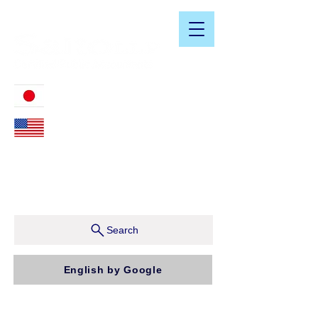
​日米会計税務アドバイザリーサービス
03-3476-2405
212-599-4600
ニューヨーク本社：150 W 51st Street, Suite 1510
New York, NY 10019, U.S.A.
東京支店：〒150-0043 東京都渋谷区道玄坂1-10-5 渋
谷プレイス9F コンパッソ税理士法人（気付）
Search
English by Google