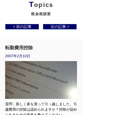
T
opics
税金相談室
< 前の記事
次の記事 >
転勤費用控除
2007年2月10日
質問
：
新しく家を買って引っ越しました。引
越費用の控除は認められますか？控除が認め
られるための条件を教えてください。