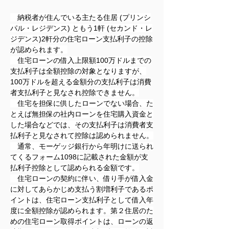
　納税者が住んでいる主たる住居 (プリンシ
パル・レジデンス) ともう1軒 (セカンド・レ
ジデンス)2軒分の住宅ローン支払利子の控除
が認められます。
　住宅ローンの借入上限額100万ドルまでの
支払利子は全額控除の対象となりますが、
100万ドルを超える金額分の支払利子は消費
者支払利子と見なされ控除できません。
　住宅を担保に供したローンでない場合、た
とえば無担保の社内ローンを住宅購入資金と
した場合などでは、その支払利子は消費者支
払利子と見なされて控除は認められません。
　通常、モーゲッジ銀行から年明けに送られ
てくるフォーム1098に記載された金額が支
払利子控除として認められる金額です。
　住宅ローンの契約に伴い、借り手が借入金
に対してあらかじめ支払う割増利子であるポ
イントは、住宅ローン支払利子として借入年
度に全額控除が認められます。第２住居のた
めの住宅ローン取得ポイントは、ローンの返