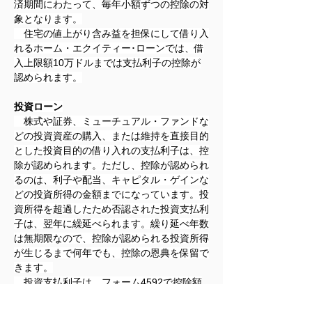
済期間にわたって、毎年小額ずつの控除の対
象となります。
　住宅の値上がり含み益を担保にして借り入
れるホーム・エクイティー･ローンでは、借
入上限額10万ドルまでは支払利子の控除が
認められます。
投資ローン
　株式や証券、ミューチュアル・ファンドな
どの投資資産の購入、または維持を直接目的
とした投資目的の借り入れの支払利子は、控
除が認められます。ただし、控除が認められ
るのは、利子や配当、キャピタル・ゲインな
どの投資所得の金額までになっています。投
資所得を超過したため否認された投資支払利
子は、翌年に繰延べられます。繰り延べ年数
は無期限なので、控除が認められる投資所得
が生じるまで何年でも、控除の恩典を保留で
きます。
　投資支払利子は、フォーム4592で控除額
を計算して、項目別控除スケジュールＡと共
に申告書フォーム1040に添付して提出しま