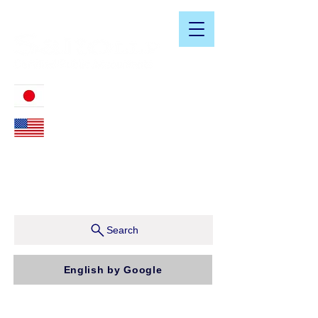
​日米会計税務アドバイザリーサービス
03-3476-2405
212-599-4600
ニューヨーク本社：150 W 51st Street, Suite 1510
New York, NY 10019, U.S.A.
東京支店：〒150-0043 東京都渋谷区道玄坂1-10-5 渋
谷プレイス9F コンパッソ税理士法人（気付）
Search
English by Google