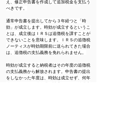
え、修正申告書を作成して追加税金を支払う
べきです。
通常申告書を提出してから３年経つと「時
効」が成立します。時効が成立するというこ
とは、成立後はＩＲＳは追徴税を課すことが
できないことを意味します。ＩＲＳの追徴税
ノーティスが時効期限前に送られてきた場合
は、追徴税の支払義務を免れられません。
時効が成立すると納税者はその年度の追徴税
の支払義務から解放されます。申告書の提出
をしなかった年度は、時効は成立せず、何年
後でもＩＲＳは追徴税の請求ができ、納税者
には支払義務があります。申告漏れを指摘さ
れて、それによって増加した所得が当初申告
書上報告した所得金額よりも25％以上多い
場合には、時効は通常の３年から６年に延び
ます。
追加所得による追徴税をＩＲＳへ支払った場
合、州（および市）の税務当局にも修正申告