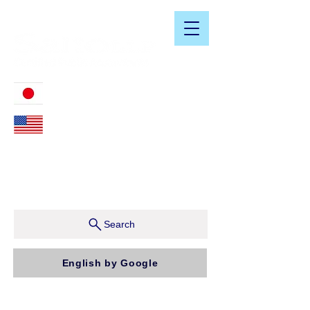
​日米会計税務アドバイザリーサービス
03-3476-2405
212-599-4600
ニューヨーク本社：150 W 51st Street, Suite 1510
New York, NY 10019, U.S.A.
東京支店：〒150-0043 東京都渋谷区道玄坂1-10-5 渋
谷プレイス9F コンパッソ税理士法人（気付）
Search
English by Google