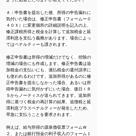
Ａ
：
申告書を提出した後、所得の申告漏れに
気付いた場合は、修正申告書（フォームー０
４０Ｘ）に変更個所の詳細説明を記入の上、
修正課税所得と税金を計算して追加税金と延
滞利息を支払う義務があります。場合によっ
てはペナルティーも課されます。
修正申告書は所得の増減だけでなく、控除の
増減の場合にも作成します。修正申告書は追
加税金の支払いにも、過払税金の還付請求に
も使われるわけです。追加所得があるのに修
正申告書を提出しなかった場合、あるいは所
得申告漏れに気付かずにいた場合、後日ＩＲ
Ｓからノーティスが送られてきます。追加所
得に基づく税金の再計算の結果、追徴税と延
滞利息プラスペナルティーが発生したため、
早急に支払うことを要求されます。
例えば、給与所得の源泉徴収票フォームＷ
２、または銀行預金の利子収入のフォーム１