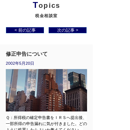
T
opics
税金相談室
< 前の記事
次の記事 >
修正申告について
2002年5月20日
Ｑ
：
所得税の確定申告書をＩＲＳへ提出後、
一部所得の申告漏れに気が付きました。どの
ように処置したらよいか教えてください。