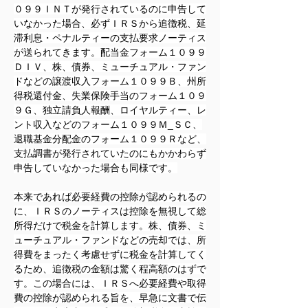
０９９ＩＮＴが発行されているのに申告して
いなかった場合、必ずＩＲＳから追徴税、延
滞利息・ペナルティーの支払要求ノーティス
が送られてきます。配当金フォーム１０９９
ＤＩＶ、株、債券、ミューチュアル・ファン
ドなどの譲渡収入フォーム１０９９Ｂ、州所
得税還付金、失業保険手当のフォーム１０９
９Ｇ、独立請負人報酬、ロイヤルティー、レ
ント収入などのフォーム１０９９Ｍ_ＳＣ、
退職基金分配金のフォーム１０９９Ｒなど、
支払調書が発行されていたのにもかかわらず
申告していなかった場合も同様です。
本来であれば必要経費の控除が認められるの
に、ＩＲＳのノーティスは控除を無視して総
所得だけで税金を計算します。株、債券、ミ
ューチュアル・ファンドなどの売却では、所
得費をまったく考慮せずに税金を計算してく
るため、追徴税の金額は驚く程高額のはずで
す。この場合には、ＩＲＳへ必要経費や取得
費の控除が認められる旨を、早急に文書で伝